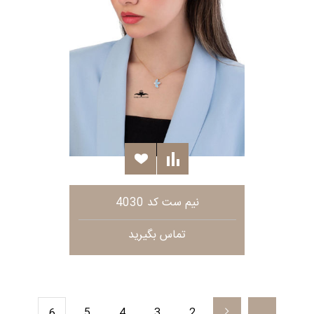
نیم ست کد 4030
تماس بگیرید
5
4
3
2
6