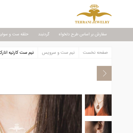
سفارش بر اساس طرح دلخواه
گردنبند
حلقه ست و سولیت
صفحه نخست
نیم ست و سرویس
نیم ست کارتیه انارک