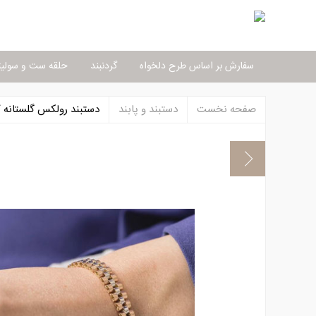
سفارش بر اساس طرح دلخواه
گردنبند
حلقه ست و سولیت
صفحه نخست
دستبند و پابند
دستبند رولکس گلستانه کد